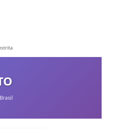
strita
TO
Brasil